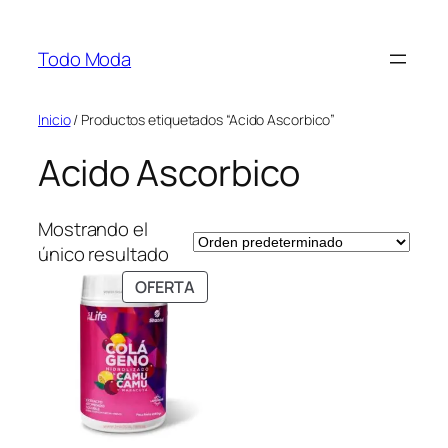
Saltar
al
Todo Moda
contenido
Inicio
/ Productos etiquetados “Acido Ascorbico”
Acido Ascorbico
Mostrando el
único resultado
PRODUCTO
OFERTA
EN
OFERTA