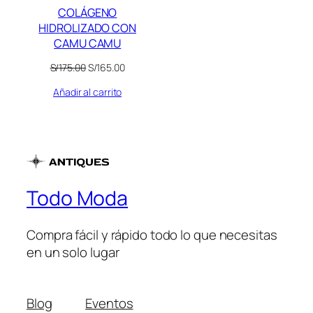
COLÁGENO
HIDROLIZADO CON
CAMU CAMU
El
El
S/
175.00
S/
165.00
precio
precio
Añadir al carrito
original
actual
era:
es:
S/175.00.
S/165.00.
Todo Moda
Compra fácil y rápido todo lo que necesitas
en un solo lugar
Blog
Eventos