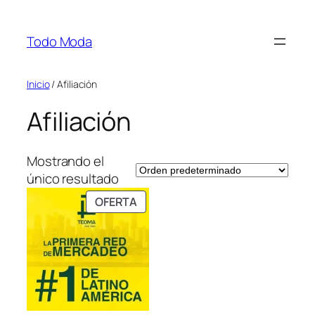
Saltar
al
Todo Moda
contenido
Inicio
/ Afiliación
Afiliación
Mostrando el
único resultado
PRODUCTO
OFERTA
EN
OFERTA