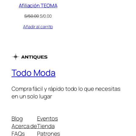
Afiliación TEOMA
El
El
S/
50.00
S/
0.00
precio
precio
Añadir al carrito
original
actual
era:
es:
S/50.00.
S/0.00.
Todo Moda
Compra fácil y rápido todo lo que necesitas
en un solo lugar
Blog
Eventos
Acerca de
Tienda
FAQs
Patrones