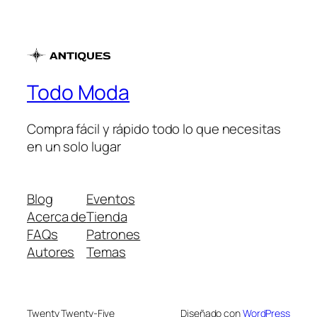
S/175.00.
S/165.00.
Todo Moda
Compra fácil y rápido todo lo que necesitas
en un solo lugar
Blog
Eventos
Acerca de
Tienda
FAQs
Patrones
Autores
Temas
Twenty Twenty-Five
Diseñado con
WordPress