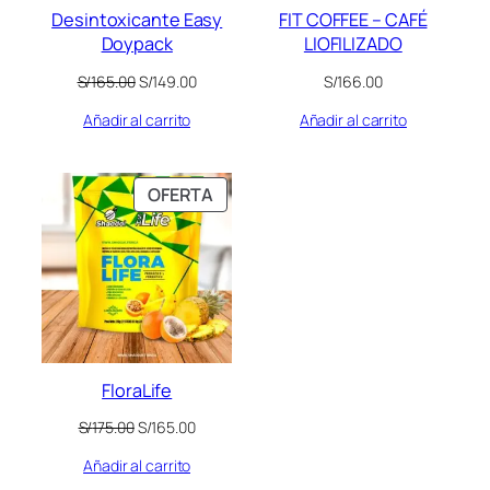
Desintoxicante Easy
FIT COFFEE – CAFÉ
Doypack
LIOFILIZADO
El
El
S/
165.00
S/
149.00
S/
166.00
precio
precio
Añadir al carrito
Añadir al carrito
original
actual
era:
es:
S/165.00.
S/149.00.
PRODUCTO
OFERTA
EN
OFERTA
FloraLife
El
El
S/
175.00
S/
165.00
precio
precio
Añadir al carrito
original
actual
era:
es: