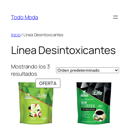
Saltar
al
Todo Moda
contenido
Inicio
/ Línea Desintoxicantes
Línea Desintoxicantes
Mostrando los 3
resultados
PRODUCTO
OFERTA
EN
OFERTA