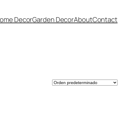
ome Decor
Garden Decor
About
Contact