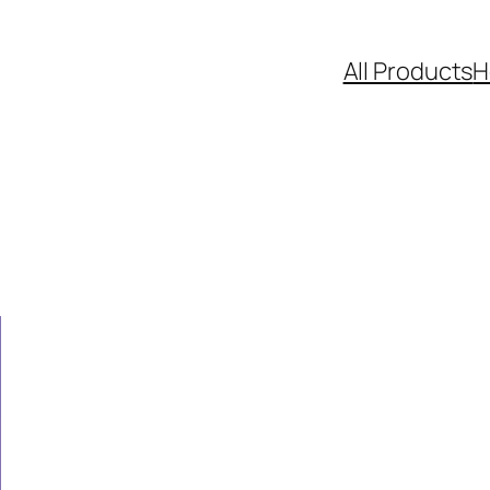
All Products
H