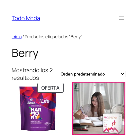
Saltar
al
Todo Moda
contenido
Inicio
/ Productos etiquetados “Berry”
Berry
Mostrando los 2
resultados
PRODUCTO
OFERTA
EN
OFERTA