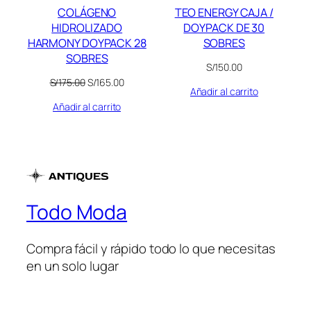
COLÁGENO
TEO ENERGY CAJA /
HIDROLIZADO
DOYPACK DE 30
HARMONY DOYPACK 28
SOBRES
SOBRES
S/
150.00
El
El
S/
175.00
S/
165.00
Añadir al carrito
precio
precio
Añadir al carrito
original
actual
era:
es:
S/175.00.
S/165.00.
Todo Moda
Compra fácil y rápido todo lo que necesitas
en un solo lugar