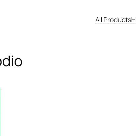
All Products
H
odio