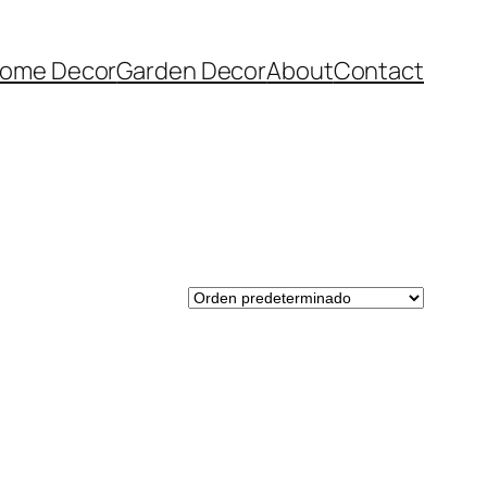
ome Decor
Garden Decor
About
Contact