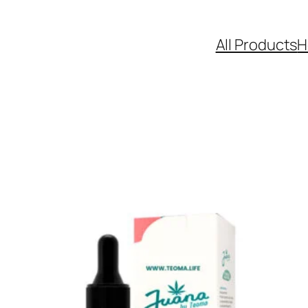
All Products
H