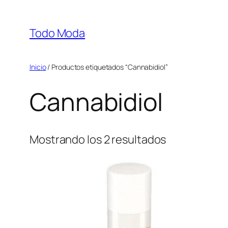
Saltar
al
Todo Moda
contenido
Inicio
/ Productos etiquetados “Cannabidiol”
Cannabidiol
Mostrando los 2 resultados