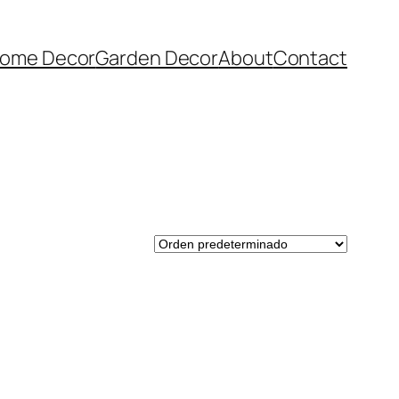
ome Decor
Garden Decor
About
Contact