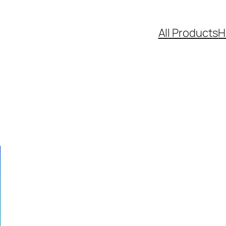
All Products
H
RODUCTO
N
FERTA