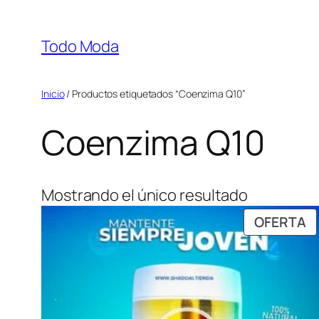
Saltar
al
Todo Moda
contenido
Inicio
/ Productos etiquetados “Coenzima Q10”
Coenzima Q10
Mostrando el único resultado
P
OFERTA
E
O