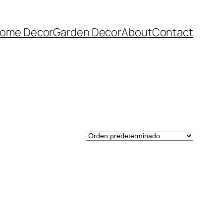
ome Decor
Garden Decor
About
Contact