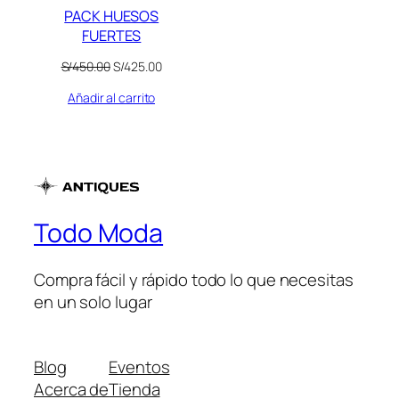
PACK HUESOS
FUERTES
El
El
S/
450.00
S/
425.00
precio
precio
Añadir al carrito
original
actual
era:
es:
S/450.00.
S/425.00.
Todo Moda
Compra fácil y rápido todo lo que necesitas
en un solo lugar
Blog
Eventos
Acerca de
Tienda