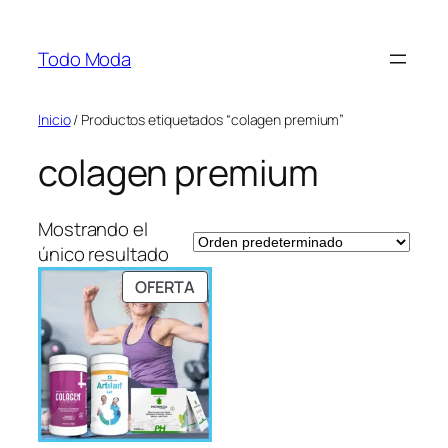
Saltar
al
Todo Moda
contenido
Inicio
/ Productos etiquetados “colagen premium”
colagen premium
Mostrando el
único resultado
PRODUCTO
OFERTA
EN
OFERTA