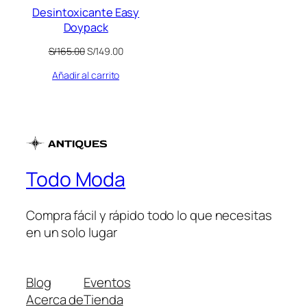
Desintoxicante Easy
Doypack
El
El
S/
165.00
S/
149.00
precio
precio
Añadir al carrito
original
actual
era:
es:
S/165.00.
S/149.00.
Todo Moda
Compra fácil y rápido todo lo que necesitas
en un solo lugar
Blog
Eventos
Acerca de
Tienda