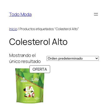
Saltar
al
Todo Moda
contenido
Inicio
/ Productos etiquetados “Colesterol Alto”
Colesterol Alto
Mostrando el
único resultado
PRODUCTO
OFERTA
EN
OFERTA