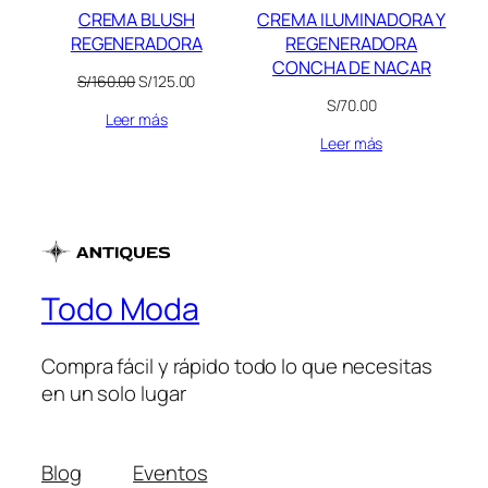
CREMA BLUSH
CREMA ILUMINADORA Y
REGENERADORA
REGENERADORA
CONCHA DE NACAR
El
El
S/
160.00
S/
125.00
precio
precio
S/
70.00
Leer más
original
actual
era:
es:
Leer más
S/160.00.
S/125.00.
Todo Moda
Compra fácil y rápido todo lo que necesitas
en un solo lugar
Blog
Eventos