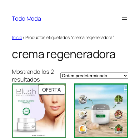
Saltar
al
Todo Moda
contenido
Inicio
/ Productos etiquetados “crema regeneradora”
crema regeneradora
Mostrando los 2
resultados
PRODUCTO
OFERTA
EN
OFERTA