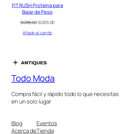
FIT RUSH Proteína para
Bajar de Peso
El
El
S/
285.00
S/
265.00
precio
precio
Añadir al carrito
original
actual
era:
es:
S/285.00.
S/265.00.
Todo Moda
Compra fácil y rápido todo lo que necesitas
en un solo lugar
Blog
Eventos
Acerca de
Tienda