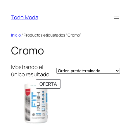
Saltar
al
Todo Moda
contenido
Inicio
/ Productos etiquetados “Cromo”
Cromo
Mostrando el
único resultado
PRODUCTO
OFERTA
EN
OFERTA