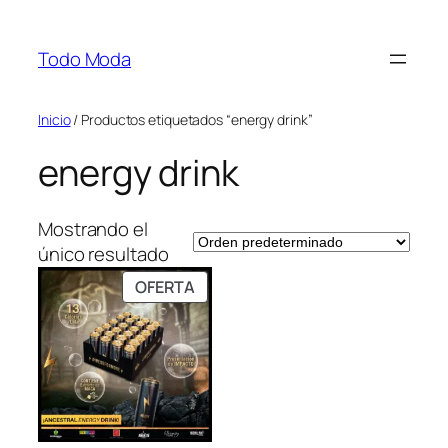
Saltar
al
Todo Moda
contenido
Inicio
/ Productos etiquetados “energy drink”
energy drink
Mostrando el
único resultado
PRODUCTO
OFERTA
EN
OFERTA