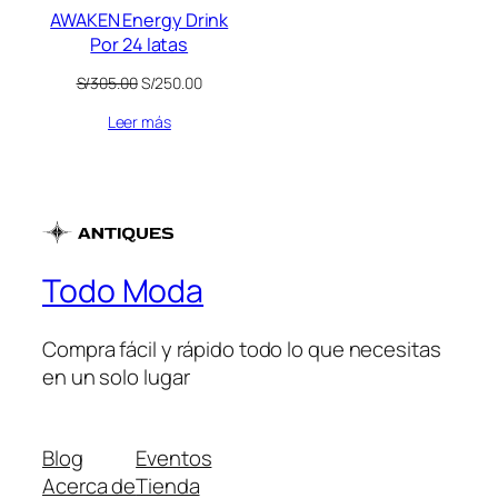
AWAKEN Energy Drink
Por 24 latas
El
El
S/
305.00
S/
250.00
precio
precio
Leer más
original
actual
era:
es:
S/305.00.
S/250.00.
Todo Moda
Compra fácil y rápido todo lo que necesitas
en un solo lugar
Blog
Eventos
Acerca de
Tienda