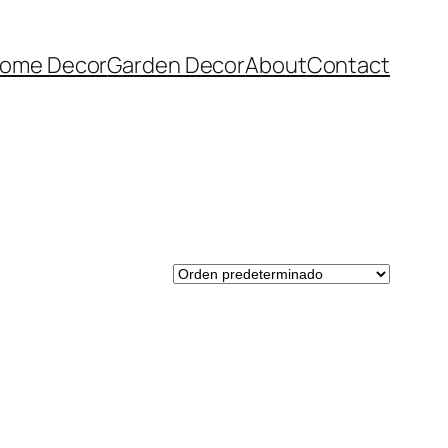
ome Decor
Garden Decor
About
Contact