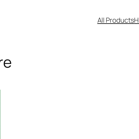
All Products
H
re