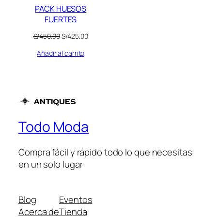
PACK HUESOS
FUERTES
El
El
S/
450.00
S/
425.00
precio
precio
Añadir al carrito
original
actual
era:
es:
S/450.00.
S/425.00.
Todo Moda
Compra fácil y rápido todo lo que necesitas
en un solo lugar
Blog
Eventos
Acerca de
Tienda