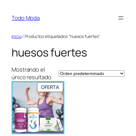
Saltar
al
Todo Moda
contenido
Inicio
/ Productos etiquetados “huesos fuertes”
huesos fuertes
Mostrando el
único resultado
PRODUCTO
OFERTA
EN
OFERTA