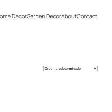
ome Decor
Garden Decor
About
Contact