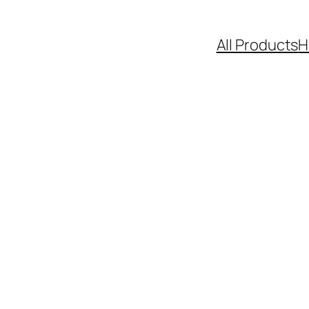
All Products
H