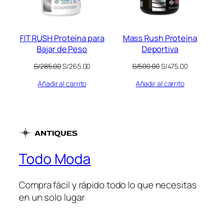
FIT RUSH Proteína para
Mass Rush Proteína
Bajar de Peso
Deportiva
El
El
El
El
S/
285.00
S/
265.00
S/
500.00
S/
475.00
precio
precio
precio
precio
Añadir al carrito
Añadir al carrito
original
actual
original
actual
era:
es:
era:
es:
S/285.00.
S/265.00.
S/500.00.
S/475.00.
Todo Moda
Compra fácil y rápido todo lo que necesitas
en un solo lugar