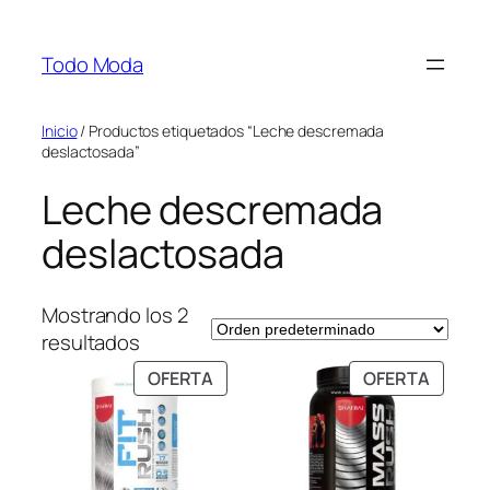
Saltar
al
Todo Moda
contenido
Inicio
/ Productos etiquetados “Leche descremada
deslactosada”
Leche descremada
deslactosada
Mostrando los 2
resultados
PRODUCTO
PRODU
OFERTA
OFERTA
EN
EN
OFERTA
OFERT