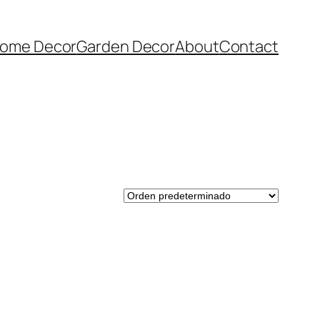
ome Decor
Garden Decor
About
Contact