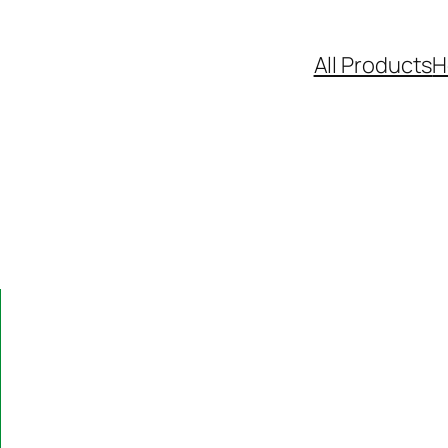
All Products
H