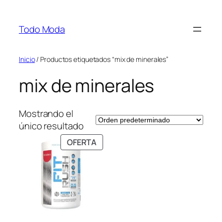
Saltar
al
Todo Moda
contenido
Inicio
/ Productos etiquetados “mix de minerales”
mix de minerales
Mostrando el
único resultado
PRODUCTO
OFERTA
EN
OFERTA