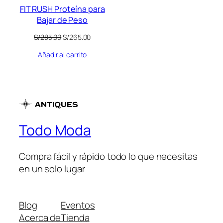
FIT RUSH Proteína para
Bajar de Peso
El
El
S/
285.00
S/
265.00
precio
precio
Añadir al carrito
original
actual
era:
es:
S/285.00.
S/265.00.
Todo Moda
Compra fácil y rápido todo lo que necesitas
en un solo lugar
Blog
Eventos
Acerca de
Tienda