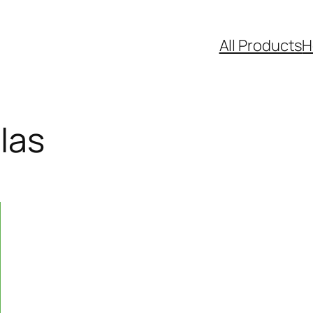
All Products
H
las