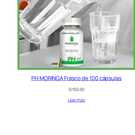
PH MORINGA Frasco de 100 cápsulas
S/
150.00
Leer más