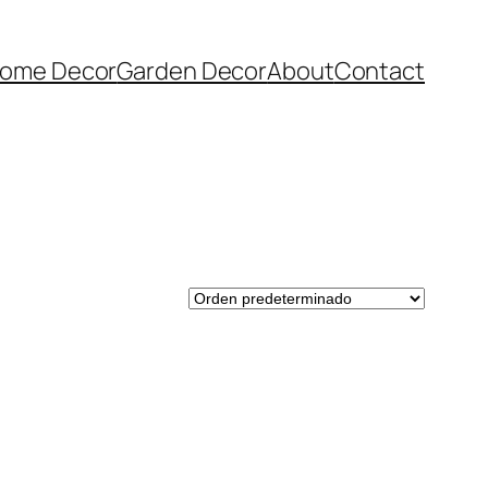
ome Decor
Garden Decor
About
Contact