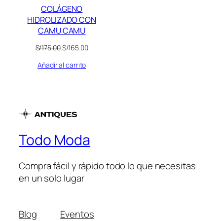
COLÁGENO
HIDROLIZADO CON
CAMU CAMU
El
El
S/
175.00
S/
165.00
precio
precio
Añadir al carrito
original
actual
era:
es:
S/175.00.
S/165.00.
Todo Moda
Compra fácil y rápido todo lo que necesitas
en un solo lugar
Blog
Eventos