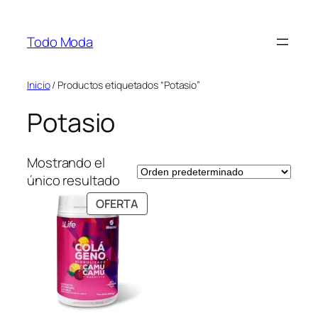
Saltar
al
Todo Moda
contenido
Inicio
/ Productos etiquetados “Potasio”
Potasio
Mostrando el
único resultado
PRODUCTO
OFERTA
EN
OFERTA