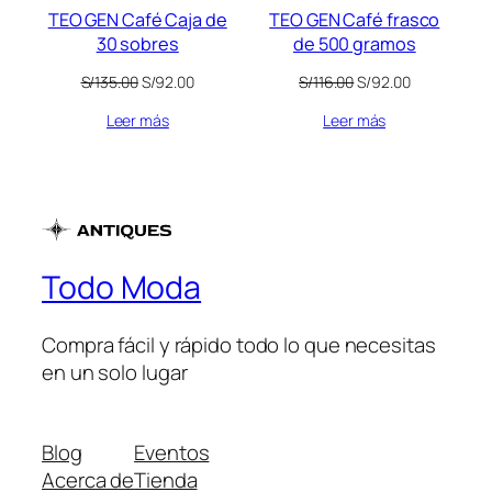
TEO GEN Café Caja de
TEO GEN Café frasco
30 sobres
de 500 gramos
El
El
El
El
S/
135.00
S/
92.00
S/
116.00
S/
92.00
precio
precio
precio
precio
Leer más
Leer más
original
actual
original
actual
era:
es:
era:
es:
S/135.00.
S/92.00.
S/116.00.
S/92.00.
Todo Moda
Compra fácil y rápido todo lo que necesitas
en un solo lugar
Blog
Eventos
Acerca de
Tienda