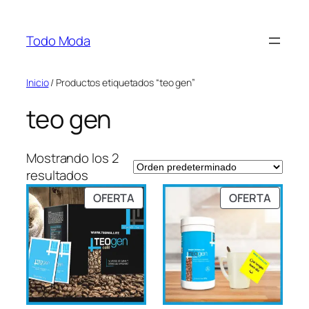
Saltar
al
Todo Moda
contenido
Inicio
/ Productos etiquetados “teo gen”
teo gen
Mostrando los 2
resultados
PRODUCTO
PRODU
OFERTA
OFERTA
EN
EN
OFERTA
OFERT