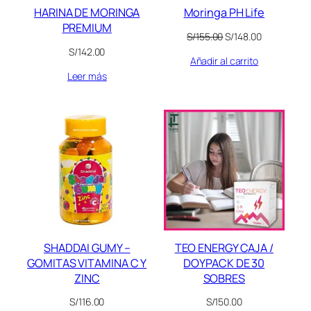
HARINA DE MORINGA
Moringa PH Life
PREMIUM
El
El
S/
155.00
S/
148.00
precio
precio
S/
142.00
Añadir al carrito
original
actual
era:
es:
Leer más
S/155.00.
S/148.00.
SHADDAI GUMY –
TEO ENERGY CAJA /
GOMITAS VITAMINA C Y
DOYPACK DE 30
ZINC
SOBRES
S/
116.00
S/
150.00