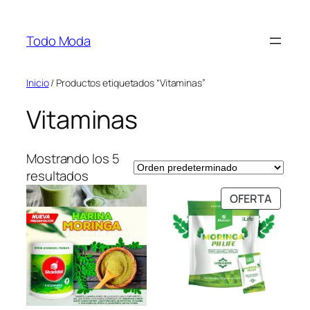
Saltar
al
Todo Moda
contenido
Inicio
/ Productos etiquetados “Vitaminas”
Vitaminas
Mostrando los 5
resultados
PRODU
OFERTA
EN
OFERT