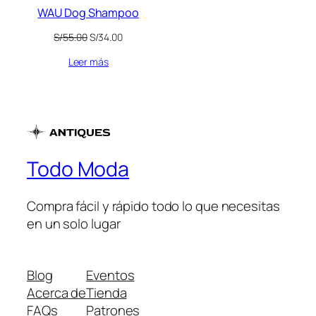
WAU Dog Shampoo
El
El
S/
55.00
S/
34.00
precio
precio
Leer más
original
actual
era:
es:
S/55.00.
S/34.00.
Todo Moda
Compra fácil y rápido todo lo que necesitas
en un solo lugar
Blog
Eventos
Acerca de
Tienda
FAQs
Patrones