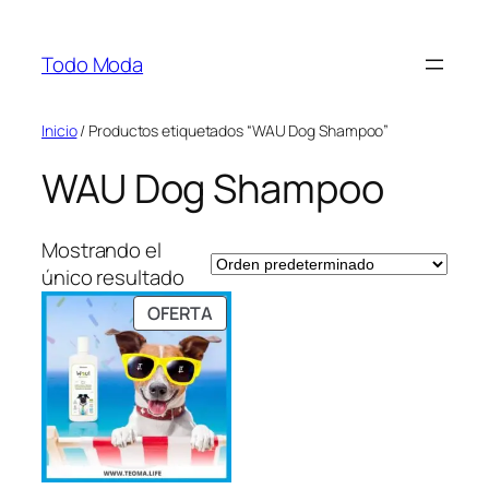
Saltar
al
Todo Moda
contenido
Inicio
/ Productos etiquetados “WAU Dog Shampoo”
WAU Dog Shampoo
Mostrando el
único resultado
PRODUCTO
OFERTA
EN
OFERTA