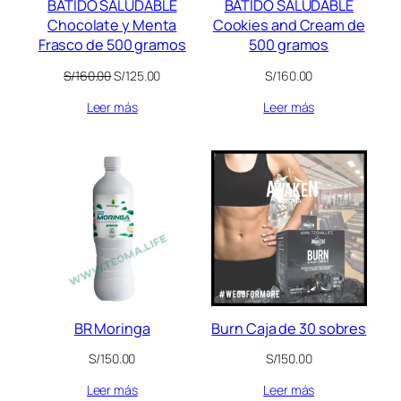
BATIDO SALUDABLE
BATIDO SALUDABLE
Chocolate y Menta
Cookies and Cream de
Frasco de 500 gramos
500 gramos
El
El
S/
160.00
S/
125.00
S/
160.00
precio
precio
Leer más
Leer más
original
actual
era:
es:
S/160.00.
S/125.00.
BR Moringa
Burn Caja de 30 sobres
S/
150.00
S/
150.00
Leer más
Leer más