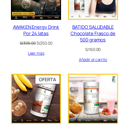
AWAKEN Energy Drink
BATIDO SALUDABLE
Por 24 latas
Chocolate Frasco de
500 gramos
El
El
S/
305.00
S/
250.00
precio
precio
S/
160.00
Leer más
original
actual
era:
es:
Añadir al carrito
S/305.00.
S/250.00.
PRODUCTO
OFERTA
EN
OFERTA