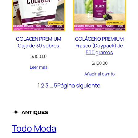
COLAGEN PREMIUM
COLÁGENO PREMIUM
Caja de 30 sobres
Frasco (Doypack) de
500 gramos
S/
150.00
S/
150.00
Leer más
Añadir al carrito
1
2
3
…
5
Página siguiente
Todo Moda