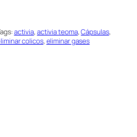
Tags:
activia
, 
activia teoma
, 
Cápsulas
, 
liminar colicos
, 
eliminar gases