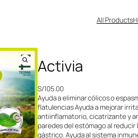
All Products
H
Activia
S/
105.00
Ayuda a eliminar cólicos o espas
flatulencias Ayuda a mejorar irri
antiinflamatorio, cicatrizante y 
paredes del estómago al reducir 
gástrico. Ayuda al sistema inmun