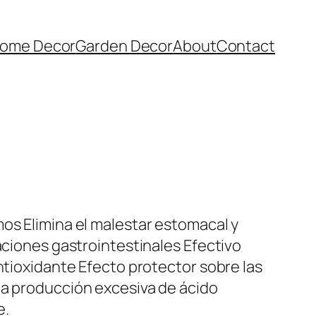
ome Decor
Garden Decor
About
Contact
mos Elimina el malestar estomacal y
taciones gastrointestinales Efectivo
antioxidante Efecto protector sobre las
la producción excesiva de ácido
e.