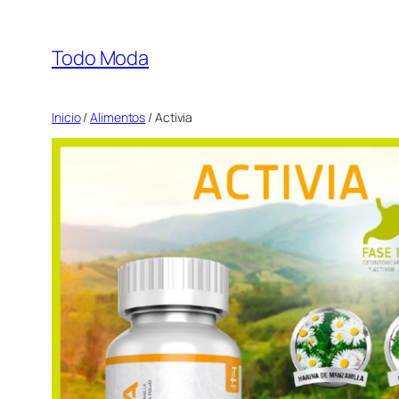
Saltar
al
Todo Moda
contenido
Inicio
/
Alimentos
/ Activia