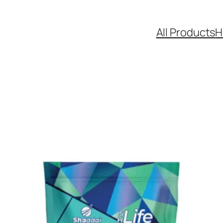
All Products
H