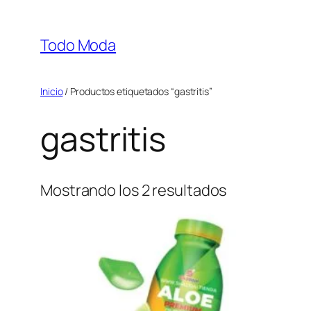
Saltar
al
Todo Moda
contenido
Inicio
/ Productos etiquetados “gastritis”
gastritis
Mostrando los 2 resultados