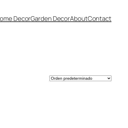
ome Decor
Garden Decor
About
Contact