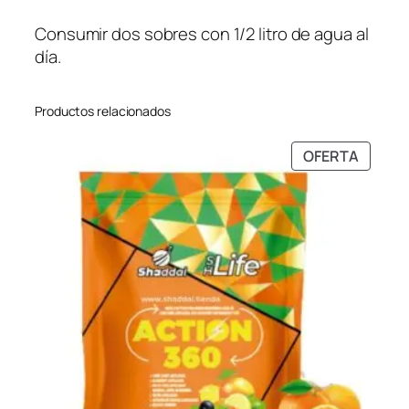
Consumir dos sobres con 1/2 litro de agua al
día.
Productos relacionados
PRODU
OFERTA
EN
OFERT