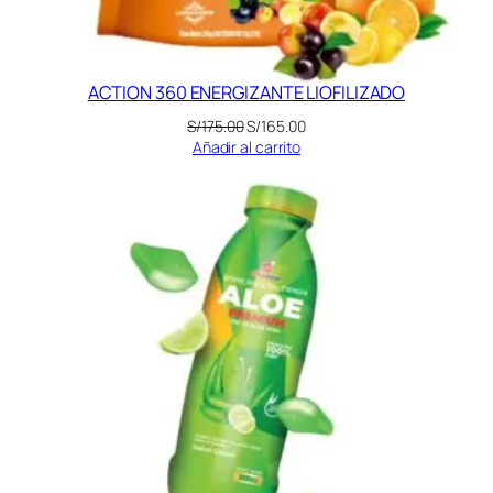
ACTION 360 ENERGIZANTE LIOFILIZADO
El
El
S/
175.00
S/
165.00
precio
precio
Añadir al carrito
original
actual
era:
es:
S/175.00.
S/165.00.