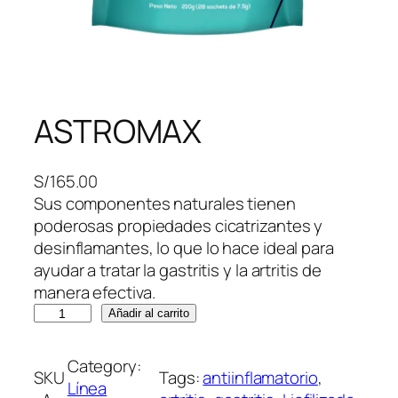
ASTROMAX
S/
165.00
Sus componentes naturales tienen
poderosas propiedades cicatrizantes y
desinflamantes, lo que lo hace ideal para
ayudar a tratar la gastritis y la artritis de
manera efectiva.
A
Añadir al carrito
S
T
Category:
SKU
Tags:
antiinflamatorio
, 
R
Línea