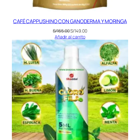
CAFÉ CAPPUSHINO CON GANODERMA Y MORINGA
El
El
S/
165.00
S/
149.00
precio
precio
Añadir al carrito
original
actual
era:
es:
S/165.00.
S/149.00.