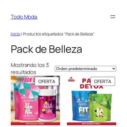
Saltar
al
Todo Moda
contenido
Inicio
/ Productos etiquetados “Pack de Belleza”
Pack de Belleza
Mostrando los 3
resultados
PRODUCTO
PRODU
OFERTA
OFERTA
EN
EN
OFERTA
OFERT