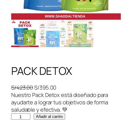
PACK DETOX
E
E
S/
423.00
S/
395.00
l
l
Nuestro Pack Detox está diseñado para
p
p
ayudarte a lograr tus objetivos de forma
r
r
saludable y efectiva. 💚
P
e
e
Añadir al carrito
A
c
c
C
i
i