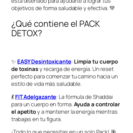
3
0
está diseñado para ayudarte a lograr tus
.
.
objetivos de forma saludable y efectiva. 💚
0
¿Qué contiene el PACK
0
.
DETOX?
✨
EASY Desintoxicante
:
Limpia tu cuerpo
de toxinas
y recarga de energía. Un reset
perfecto para comenzar tu camino hacia un
estilo de vida más saludable.
💃
FIT Adelgazante
: La fórmula de Shaddai
para un cuerpo en forma.
Ayuda a controlar
el apetito
y a mantener la energía mientras
trabajas en tu figura.
¡Todo lo que necesitas en un solo Pack! 🎯