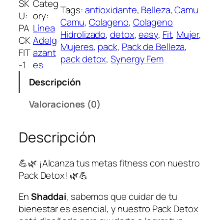
SK
Categ
Tags:
antioxidante
, 
Belleza
, 
Camu
K
o
o
U:
ory:
Camu
, 
Colageno
, 
Colageno
D
o
a
PA
Línea
Hidrolizado
, 
detox
, 
easy
, 
Fit
, 
Mujer
, 
E
r
c
CK
Adelg
Mujeres
, 
pack
, 
Pack de Belleza
, 
T
i
t
FIT
azant
pack detox
, 
Synergy Fem
O
g
u
-1
es
X
i
a
Descripción
c
n
l
a
a
e
Valoraciones (0)
n
l
s
t
e
:
Descripción
i
r
S
d
a
/
a
:
3
💪🌿 ¡Alcanza tus metas fitness con nuestro
d
S
9
Pack Detox! 🌿💪
/
5
4
.
En
Shaddai
, sabemos que cuidar de tu
2
0
bienestar es esencial, y nuestro Pack Detox