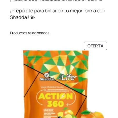
¡Prepárate para brillar en tu mejor forma con
Shaddai! 💫
Productos relacionados
PRODU
OFERTA
EN
OFERT