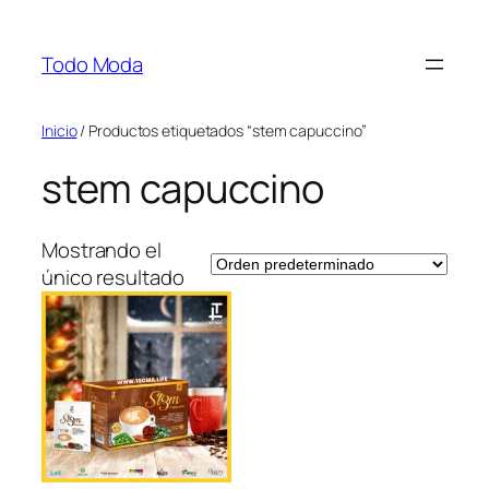
Saltar
al
Todo Moda
contenido
Inicio
/ Productos etiquetados “stem capuccino”
stem capuccino
Mostrando el
único resultado