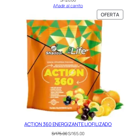
Añadir al carrito
PRODU
OFERTA
EN
OFERT
ACTION 360 ENERGIZANTE LIOFILIZADO
El
El
S/
175.00
S/
165.00