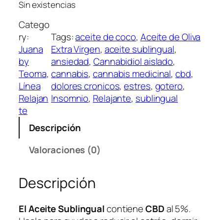
Sin existencias
Catego
ry:
Tags:
aceite de coco
, 
Aceite de Oliva
Juana
Extra Virgen
, 
aceite sublingual
, 
by
ansiedad
, 
Cannabidiol aislado
, 
Teoma
, 
cannabis
, 
cannabis medicinal
, 
cbd
, 
Línea
dolores cronicos
, 
estres
, 
gotero
, 
Relajan
Insomnio
, 
Relajante
, 
sublingual
te
Descripción
Valoraciones (0)
Descripción
El Aceite Sublingual
contiene
CBD
al 5%.