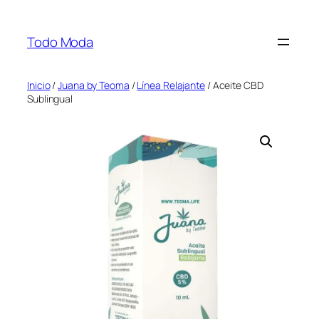
Saltar
al
Todo Moda
contenido
Inicio
/
Juana by Teoma
/
Línea Relajante
/ Aceite CBD
Sublingual