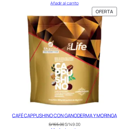
precio
precio
Añadir al carrito
original
actual
PRODU
OFERTA
era:
es:
EN
S/175.00.
S/165.00.
OFERT
CAFÉ CAPPUSHINO CON GANODERMA Y MORINGA
El
El
S/
165.00
S/
149.00