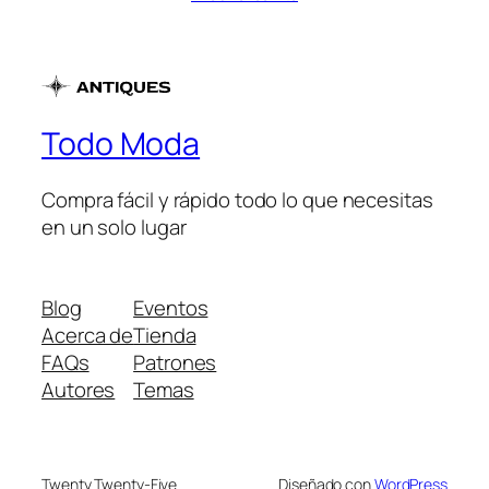
original
actual
era:
es:
S/175.00.
S/165.00.
Todo Moda
Compra fácil y rápido todo lo que necesitas
en un solo lugar
Blog
Eventos
Acerca de
Tienda
FAQs
Patrones
Autores
Temas
Twenty Twenty-Five
Diseñado con
WordPress