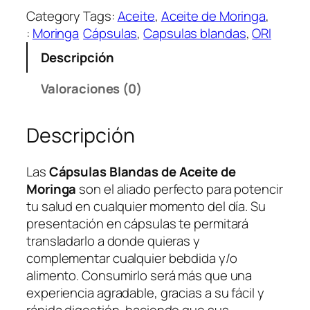
p
Category
Tags:
Aceite
, 
Aceite de Moringa
, 
s
:
Moringa
Cápsulas
, 
Capsulas blandas
, 
ORI
u
Descripción
l
a
Valoraciones (0)
s
B
Descripción
l
a
n
Las
Cápsulas Blandas de Aceite de
d
Moringa
son el aliado perfecto para potencir
a
tu salud en cualquier momento del día. Su
s
presentación en cápsulas te permitará
d
transladarlo a donde quieras y
e
complementar cualquier bebdida y/o
A
alimento. Consumirlo será más que una
c
experiencia agradable, gracias a su fácil y
e
rápida digestión, haciendo que sus