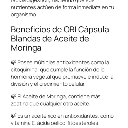
i
nutrientes actúen de forma inmediata en tu
t
organismo.
e
d
Beneficios de ORI Cápsula
e
Blandas de Aceite de
M
Moringa
o
r
i
🍃 Posee múltiples antioxidantes como la
n
citoquinina, que cumple la función de la
g
hormona vegetal que promueve e induce la
a
división y el crecimiento celular.
O
🍃 El Aceite de Moringa, contiene más
R
zeatina que cualquier otro aceite.
I
c
🍃 Es un aceite rico en antioxidantes, como
a
vitamina E, ácida oelico fitoesteroles.
n