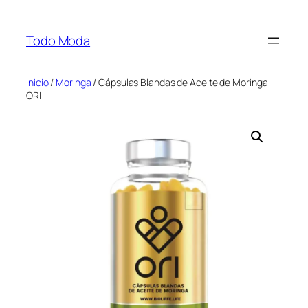
Saltar
al
Todo Moda
contenido
Inicio
/
Moringa
/ Cápsulas Blandas de Aceite de Moringa
ORI