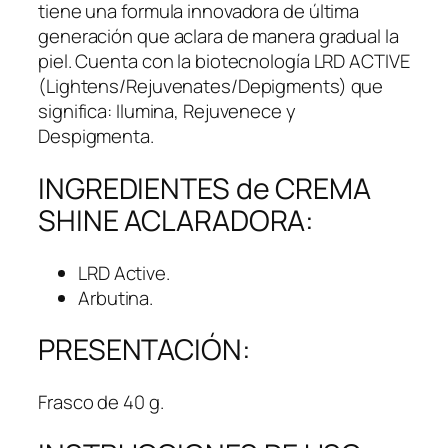
:
1
tiene una formula innovadora de última
S
5
generación que aclara de manera gradual la
/
0
piel. Cuenta con la biotecnología LRD ACTIVE
1
.
(Lightens/Rejuvenates/Depigments) que
6
0
significa: Ilumina, Rejuvenece y
0
0
Despigmenta.
.
.
INGREDIENTES de CREMA
0
0
SHINE ACLARADORA:
.
LRD Active.
Arbutina.
PRESENTACIÓN:
Frasco de 40 g.