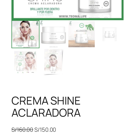
CREMA SHINE
ACLARADORA
E
E
S/
160.00
S/
150.00