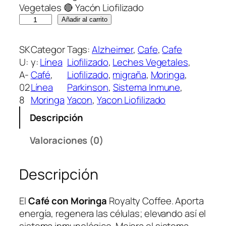
Vegetales 🔴 Yacón Liofilizado
R
Añadir al carrito
O
Y
SK
Categor
Tags:
Alzheimer
, 
Cafe
, 
Cafe
A
U:
y:
Línea
Liofilizado
, 
Leches Vegetales
, 
L
A-
Café
, 
Liofilizado
, 
migraña
, 
Moringa
, 
T
02
Línea
Parkinson
, 
Sistema Inmune
, 
Y
8
Moringa
Yacon
, 
Yacon Liofilizado
C
Descripción
O
F
Valoraciones (0)
F
E
Descripción
E
–
C
El
Café con Moringa
Royalty Coffee. Aporta
A
energía, regenera las células; elevando así el
F
sistema inmunológico. Mejora el sistema