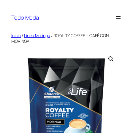
Saltar
al
Todo Moda
contenido
Inicio
/
Línea Moringa
/ ROYALTY COFFEE – CAFÉ CON
MORINGA