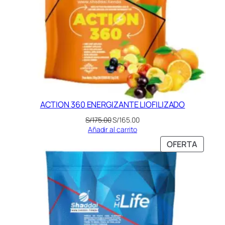
ACTION 360 ENERGIZANTE LIOFILIZADO
El
El
S/
175.00
S/
165.00
precio
precio
Añadir al carrito
original
actual
PRODU
OFERTA
era:
es:
EN
S/175.00.
S/165.00.
OFERT