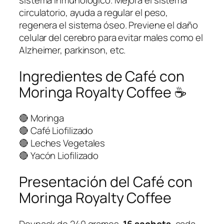
É
circulatorio, ayuda a regular el peso,
C
regenera el sistema óseo. Previene el daño
O
celular del cerebro para evitar males como el
N
Alzheimer, parkinson, etc.
M
O
Ingredientes de Café con
R
Moringa Royalty Coffee ☕
I
N
🔴 Moringa
G
🔴 Café Liofilizado
A
🔴 Leches Vegetales
c
🔴 Yacón Liofilizado
a
n
Presentación del Café con
t
Moringa Royalty Coffee
i
d
a
Doypack de 240 gramos.
16 sachets
, cada