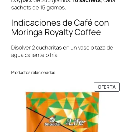
d
sachets de 15 gramos.
Indicaciones de Café con
Moringa Royalty Coffee
Disolver 2 cucharitas en un vaso o taza de
agua caliente o fría.
Productos relacionados
PRODU
OFERTA
EN
OFERT