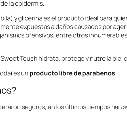
de la epidermis.
e
d
bila) y glicerina es el producto ideal para q
e
iamente expuestas a daños causados por agen
S
ganismos ofensivos, entre otros innumerable
i
l
i
Sweet Touch hidrata, protege y nutre la piel d
c
o
ddai es un
producto libre de parabenos
.
n
nos?
a
C
r
raron seguros, en los últimos tiempos han 
e
m