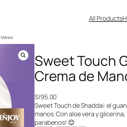
All Products
H
e Manos
Sweet Touch G
Crema de Man
S/
95.00
Sweet Touch de Shaddai: el guant
manos. Con aloe vera y glicerina, 
parabenos! 😊