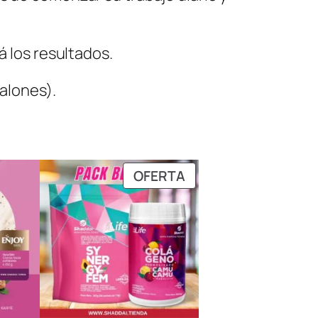
á los resultados.
talones).
PRODUCTO
OFERTA
EN
OFERTA