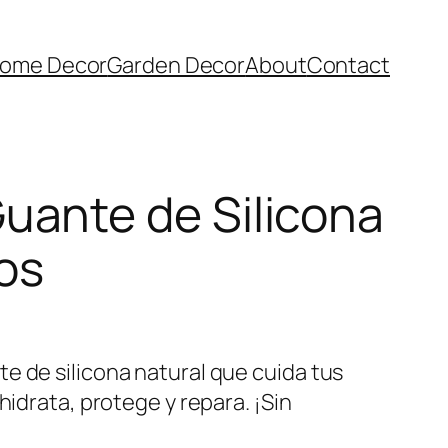
ome Decor
Garden Decor
About
Contact
uante de Silicona
os
e de silicona natural que cuida tus
hidrata, protege y repara. ¡Sin