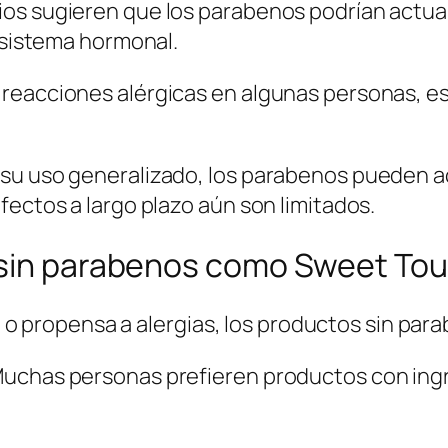
ios sugieren que los parabenos podrían actua
a
l sistema hormonal.
d
e
reacciones alérgicas en algunas personas, es
M
a
n
 su uso generalizado, los parabenos pueden a
o
fectos a largo plazo aún son limitados.
s
c
 sin parabenos como Sweet To
a
n
ible o propensa a alergias, los productos sin p
t
Muchas personas prefieren productos con ingr
i
d
a