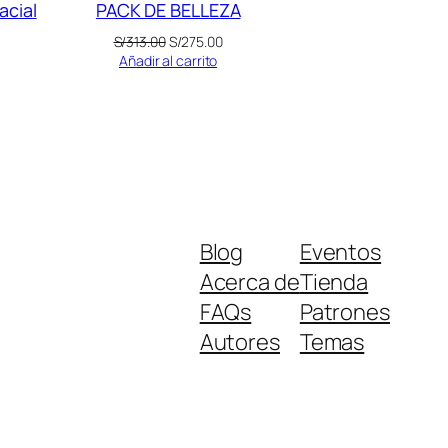
acial
PACK DE BELLEZA
El
El
S/
313.00
S/
275.00
precio
precio
Añadir al carrito
original
actual
era:
es:
S/313.00.
S/275.00.
Blog
Eventos
Acerca de
Tienda
FAQs
Patrones
Autores
Temas