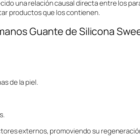
cido una relación causal directa entre los pa
d
tar productos que los contienen.
 manos Guante de Silicona Swe
s de la piel.
s.
factores externos, promoviendo su regeneració