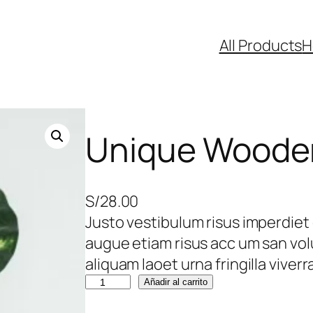
All Products
H
Unique Woode
S/
28.00
Justo vestibulum risus imperdie
augue etiam risus acc um san vol
aliquam laoet urna fringilla viverr
U
Añadir al carrito
n