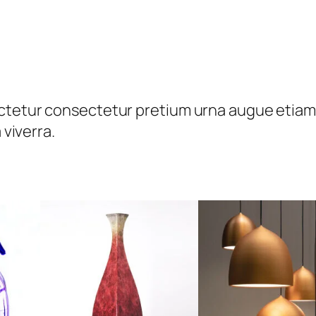
a
n
t
i
d
ctetur consectetur pretium urna augue etiam 
a
 viverra.
d