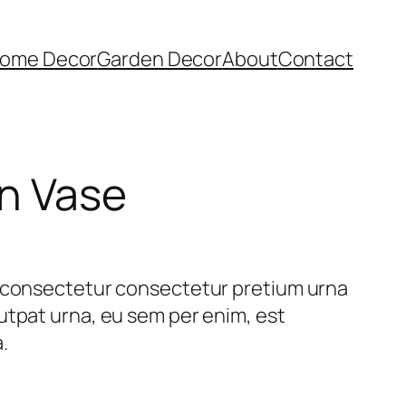
ome Decor
Garden Decor
About
Contact
n Vase
t consectetur consectetur pretium urna
utpat urna, eu sem per enim, est
a.