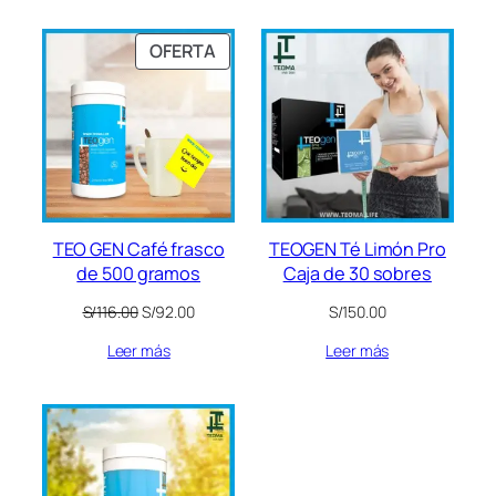
S/135.00.
S/92.00.
PRODUCTO
OFERTA
EN
OFERTA
TEO GEN Café frasco
TEOGEN Té Limón Pro
de 500 gramos
Caja de 30 sobres
El
El
S/
116.00
S/
92.00
S/
150.00
precio
precio
Leer más
Leer más
original
actual
era:
es:
S/116.00.
S/92.00.