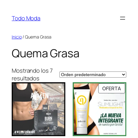
Saltar
al
Todo Moda
contenido
Inicio
/ Quema Grasa
Quema Grasa
Mostrando los 7
resultados
PRODU
OFERTA
EN
OFERT