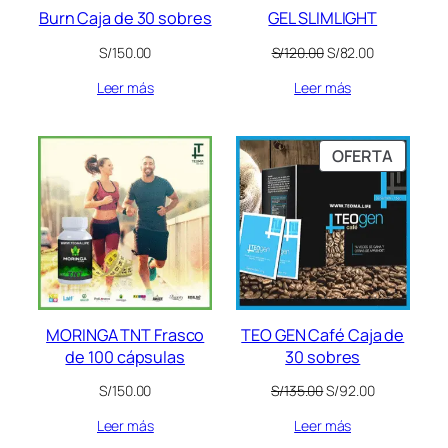
Burn Caja de 30 sobres
GEL SLIMLIGHT
El
El
S/
150.00
S/
120.00
S/
82.00
precio
precio
Leer más
Leer más
original
actual
era:
es:
S/120.00.
S/82.00.
PRODU
OFERTA
EN
OFERT
MORINGA TNT Frasco
TEO GEN Café Caja de
de 100 cápsulas
30 sobres
El
El
S/
150.00
S/
135.00
S/
92.00
precio
precio
Leer más
Leer más
original
actual
era:
es: