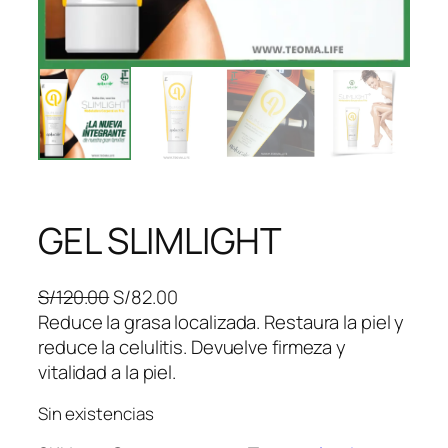
GEL SLIMLIGHT
E
E
S/
120.00
S/
82.00
l
l
Reduce la grasa localizada. Restaura la piel y
p
p
reduce la celulitis. Devuelve firmeza y
r
r
vitalidad a la piel.
e
e
Sin existencias
c
c
i
i