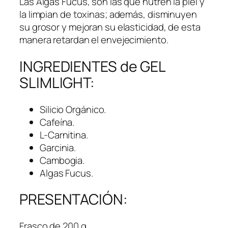
0
.
Las Algas Fucus, son las que nutren la piel y
.
la limpian de toxinas; además, disminuyen
0
su grosor y mejoran su elasticidad, de esta
0
manera retardan el envejecimiento.
.
INGREDIENTES de GEL
SLIMLIGHT:
Silicio Orgánico.
Cafeína.
L-Carnitina.
Garcinia.
Cambogia.
Algas Fucus.
PRESENTACIÓN:
Frasco de 200 g.