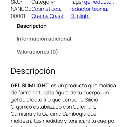
SKU:
Category:
Tags:
gel reductor
, 
o
o
NANCGE
Cosméticos
, 
reductor teoma
, 
o
a
00001
Quema Grasa
Slimlight
r
c
Descripción
i
t
g
u
Información adicional
i
a
n
l
Valoraciones (0)
a
e
l
s
Descripción
e
:
r
S
a
/
GEL SLIMLIGHT
, es un producto que moldea
:
8
de forma natural la figura de tu cuerpo, un
S
2
gel de efecto frío que contiene Silicio
/
.
Orgánico estabilizado con Cafeina. L-
1
0
Carnitina y la Garcinia Cambogia que
2
0
moldeará tus medidas y tonificará tu cuerpo.