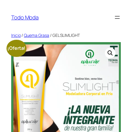
Saltar
al
Todo Moda
contenido
Inicio
/
Quema Grasa
/ GEL SLIMLIGHT
¡Oferta!