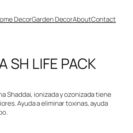
ome Decor
Garden Decor
About
Contact
 SH LIFE PACK
lina Shaddai, ionizada y ozonizada tiene
iores. Ayuda a eliminar toxinas, ayuda
po.