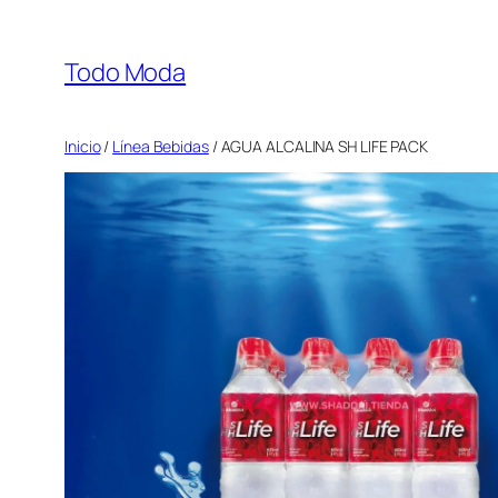
Saltar
al
Todo Moda
contenido
Inicio
/
Línea Bebidas
/ AGUA ALCALINA SH LIFE PACK