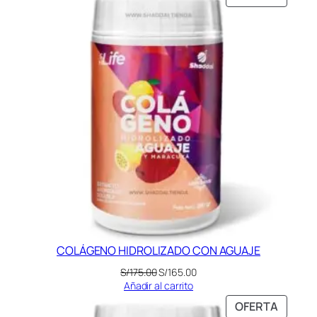
EN
OFERT
COLÁGENO HIDROLIZADO CON AGUAJE
El
El
S/
175.00
S/
165.00
precio
precio
Añadir al carrito
original
actual
PRODU
OFERTA
era:
es: