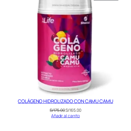
EN
S/175.00.
S/165.00.
OFERT
COLÁGENO HIDROLIZADO CON CAMU CAMU
El
El
S/
175.00
S/
165.00
precio
precio
Añadir al carrito
original
actual
era:
es: