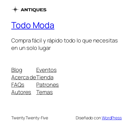
S/175.00.
S/165.00.
Todo Moda
Compra fácil y rápido todo lo que necesitas
en un solo lugar
Blog
Eventos
Acerca de
Tienda
FAQs
Patrones
Autores
Temas
Twenty Twenty-Five
Diseñado con
WordPress