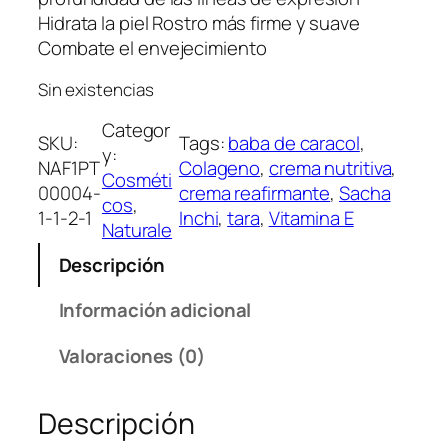
Hidrata la piel Rostro más firme y suave
Combate el envejecimiento
Sin existencias
Categor
SKU:
Tags:
baba de caracol
, 
y:
NAF1PT
Colageno
, 
crema nutritiva
, 
Cosméti
00004-
crema reafirmante
, 
Sacha
cos
, 
1-1-2-1
Inchi
, 
tara
, 
Vitamina E
Naturale
Descripción
Información adicional
Valoraciones (0)
Descripción