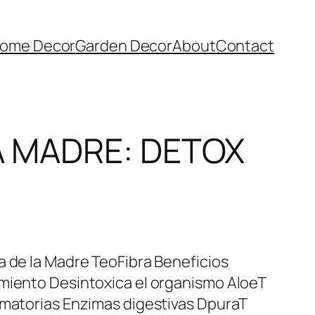
ome Decor
Garden Decor
About
Contact
A MADRE: DETOX
a de la Madre TeoFibra Beneficios
imiento Desintoxica el organismo AloeT
amatorias Enzimas digestivas DpuraT