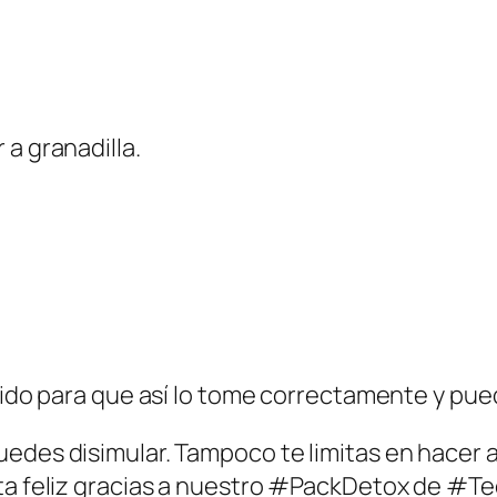
a granadilla.
edido para que así lo tome correctamente y pu
uedes disimular. Tampoco te limitas en hacer a
sta feliz gracias a nuestro #PackDetox de #T