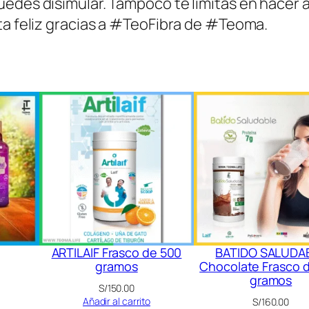
uedes disimular. Tampoco te limitas en hacer a
ta feliz gracias a #TeoFibra de #Teoma.
ARTILAIF Frasco de 500
BATIDO SALUDA
gramos
Chocolate Frasco 
gramos
S/
150.00
Añadir al carrito
S/
160.00