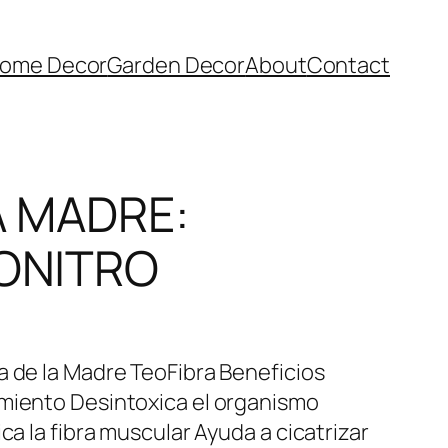
ome Decor
Garden Decor
About
Contact
A MADRE:
EONITRO
a de la Madre TeoFibra Beneficios
imiento Desintoxica el organismo
ca la fibra muscular Ayuda a cicatrizar