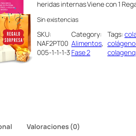
heridas internas Viene con 1 Re
Sin existencias
SKU:
Category:
Tags:
col
NAF2PT00
Alimentos
, 
colágeno
005-1-1-1-3
Fase 2
colagenq
onal
Valoraciones (0)