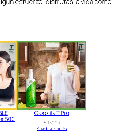
lgún esfuerzo, disfrutas la vida como
BLE
Clorofila T Pro
de 500
S/
150.00
Añadir al carrito