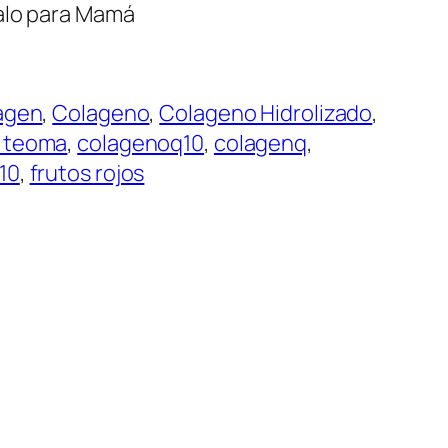
galo para Mamá
agen
, 
Colageno
, 
Colageno Hidrolizado
, 
 teoma
, 
colagenoq10
, 
colagenq
, 
10
, 
frutos rojos