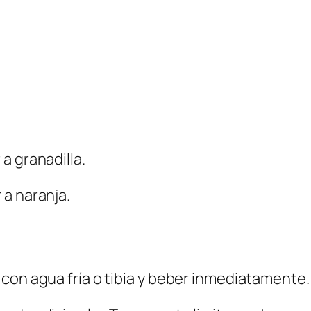
a granadilla.
 a naranja.
on agua fría o tibia y beber inmediatamente. T