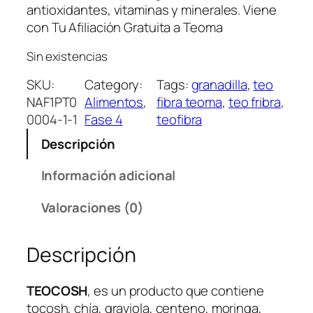
antioxidantes, vitaminas y minerales. Viene
con Tu Afiliación Gratuita a Teoma
Sin existencias
SKU:
Category:
Tags:
granadilla
, 
teo
NAF1PT0
Alimentos
, 
fibra teoma
, 
teo fribra
, 
0004-1-1
Fase 4
teofibra
Descripción
Información adicional
Valoraciones (0)
Descripción
TEOCOSH
, es un producto que contiene
tocosh, chía, graviola, centeno, moringa,