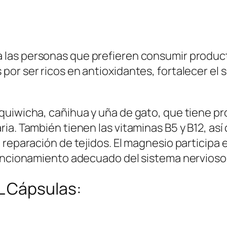
:
1
S
3
/
5
1
.
a las personas que prefieren consumir produc
5
0
or ser ricos en antioxidantes, fortalecer el s
0
0
.
.
quiwicha, cañihua y uña de gato, que tiene pr
0
a. También tienen las vitaminas B5 y B12, así 
0
 reparación de tejidos. El magnesio participa
.
funcionamiento adecuado del sistema nervioso
 Cápsulas: