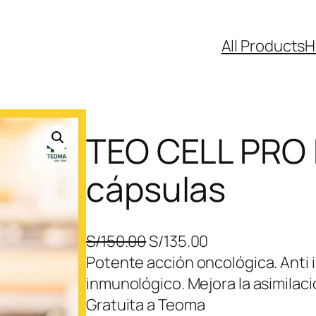
All Products
H
TEO CELL PRO 
cápsulas
E
E
S/
150.00
S/
135.00
l
l
Potente acción oncológica. Anti i
p
p
inmunológico. Mejora la asimilació
r
r
Gratuita a Teoma